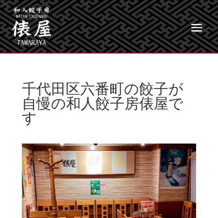
千代田区六番町の餃子が
自慢の和人餃子房俵屋で
す