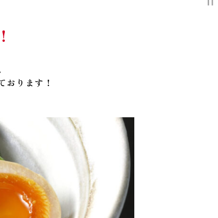
！
、
ております！