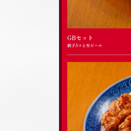
GBセット
餃子5コと生ビール