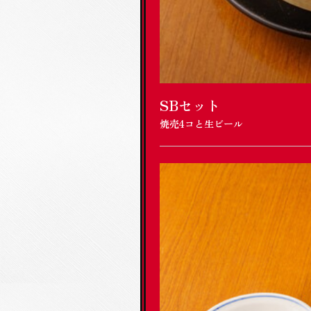
SBセット
焼売4コと生ビール