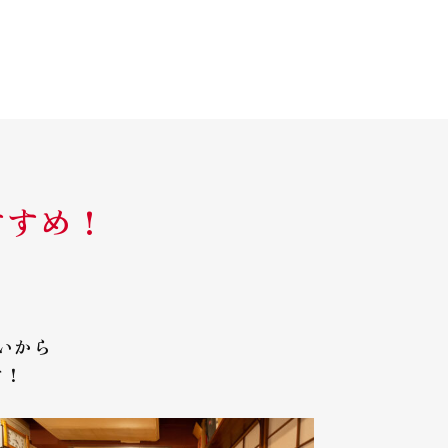
すすめ！
。
いから
す！