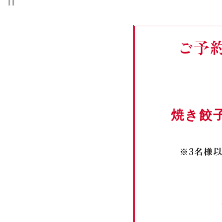
ご予
焼き餃
※3名様