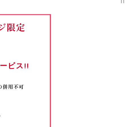
ジ限定
ビス!!
の併用不可
い