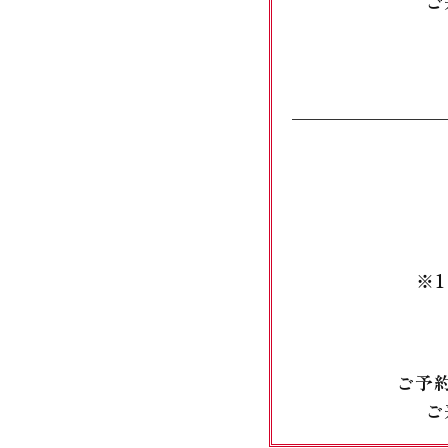
ご
※
ご予
ご