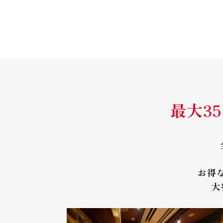
最大3
お得
大