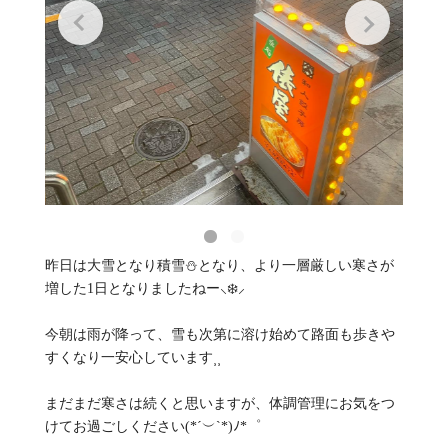
昨日は大雪となり積雪⛄️となり、より一層厳しい寒さが
増した1日となりましたねー⸜❄️⸝
今朝は雨が降って、雪も次第に溶け始めて路面も歩きや
すくなり一安心しています⸒⸒
まだまだ寒さは続くと思いますが、体調管理にお気をつ
けてお過ごしください(*´︶`*)ﾉ*゜