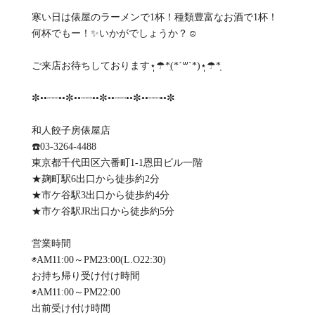
寒い日は俵屋のラーメンで1杯！種類豊富なお酒で1杯！
何杯でもー！✨️いかがでしょうか？☺️
ご来店お待ちしております⋆̩☂︎*̣(*´꒳`*)⋆̩☂︎*̣̩
✼••┈┈••✼••┈┈••✼••┈┈••✼••┈┈••✼
和人餃子房俵屋店
☎️03-3264-4488
東京都千代田区六番町1-1恩田ビル一階
★麹町駅6出口から徒歩約2分
★市ケ谷駅3出口から徒歩約4分
★市ケ谷駅JR出口から徒歩約5分
営業時間
◉AM11:00～PM23:00(L.O22:30)
お持ち帰り受け付け時間
◉AM11:00～PM22:00
出前受け付け時間