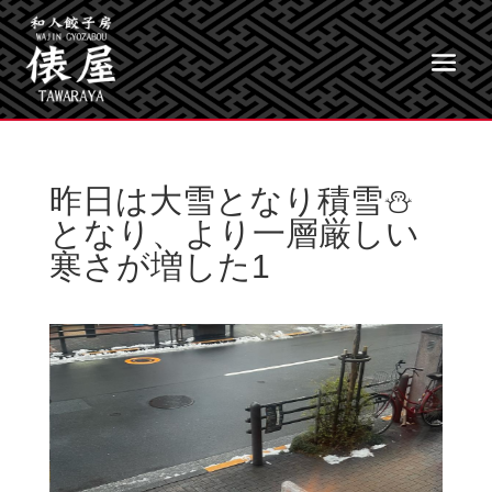
昨日は大雪となり積雪⛄️
となり、より一層厳しい
寒さが増した1